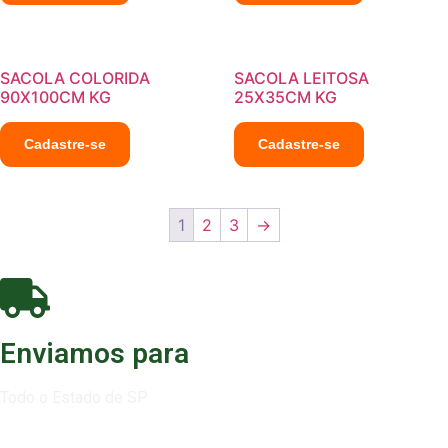
SACOLA COLORIDA
SACOLA LEITOSA
90X100CM KG
25X35CM KG
Cadastre-se
Cadastre-se
1
2
3
→
Enviamos para
Todo o Estado de SP