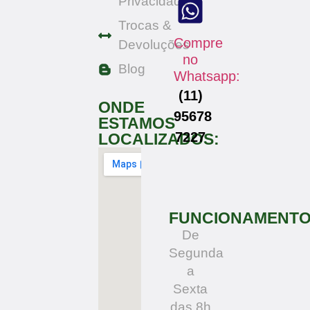
Privacidade
Trocas &
Compre
Devoluções
no
Blog
Whatsapp:
(11)
ONDE
95678
ESTAMOS
7227
LOCALIZADOS:
FUNCIONAMENT
De
Segunda
a
Sexta
das 8h