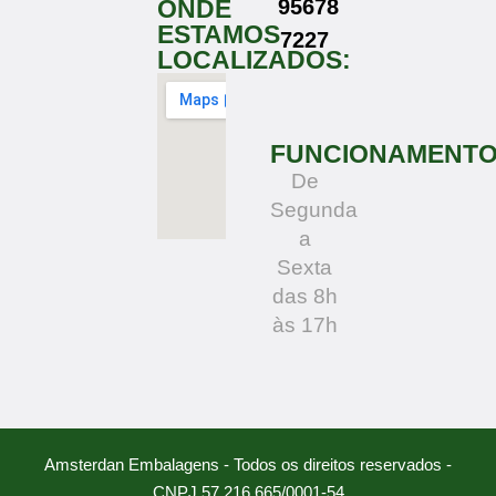
ONDE
95678
ESTAMOS
7227
LOCALIZADOS:
FUNCIONAMENT
De
Segunda
a
Sexta
das 8h
às 17h
Amsterdan Embalagens - Todos os direitos reservados -
CNPJ 57.216.665/0001-54