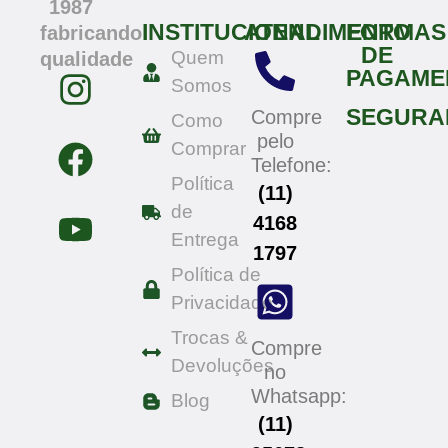
1987
INSTITUCIONAL
ATENDIMENTO
FORMAS
fabricando
DE
Quem
qualidade
PAGAME
Somos
SEGURA
Compre
Como
pelo
Comprar
Telefone:
Política
(11)
de
4168
Entrega
1797
Política de
Privacidade
Trocas &
Compre
Devoluções
no
Whatsapp:
Blog
(11)